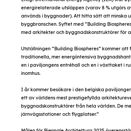
energirelaterade utsläppen (varav 8 % utgörs a
används i byggnader). Att hitta sätt att minska u
byggbranschen. Syftet med ”Building Biospheres”
med arkitekter och byggnadskonstruktörer för at
Utställningen ”Building Biospheres” kommer att 
traditionella, mer energiintensiva byggnadshante
en i paviljongens entréhall och en i växttaket i 
inomhus.
I år kommer besökare i den belgiska paviljongen 
ett av världens mest prestigefyllda arkitektureve
byggnadskonstruktörer från hela världen. De me
järnvägsstationer och flygplatser.”
Målen för Biennale Architettura 2025 överensstä