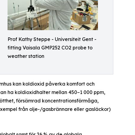
Prof Kathy Steppe - Universiteit Gent -
fitting Vaisala GMP252 CO2 probe to
weather station
omhus kan koldioxid påverka komfort och
an ha koldioxidhalter mellan 450–1 000 ppm,
trötthet, försämrad koncentrationsförmåga,
 exempel från olje-/gasbrännare eller gasläckor)
globalt samt för 26 % av de globala