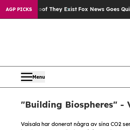
Proof They Exist
Fox News Goes Quiet as 'Maga M
AGP PICKS
Menu
"Building Biospheres" - 
Vaisala har donerat några av sina CO2 sen