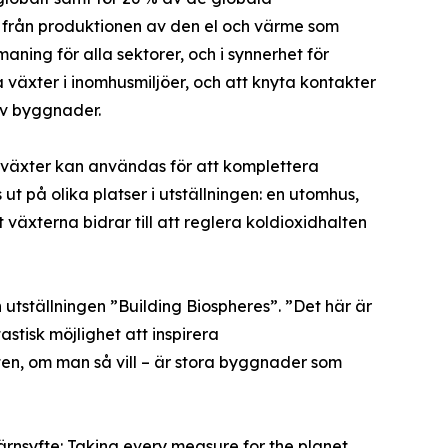
p från produktionen av den el och värme som
aning för alla sektorer, och i synnerhet för
äxter i inomhusmiljöer, och att knyta kontakter
av byggnader.
r växter kan användas för att komplettera
t på olika platser i utställningen: en utomhus,
 växterna bidrar till att reglera koldioxidhalten
utställningen ”Building Biospheres”. ”Det här är
stisk möjlighet att inspirera
en, om man så vill – är stora byggnader som
rnsyfte: Taking every measure for the planet.