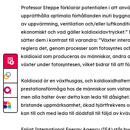
Professor Steppe förklarar potentialen i att anv
upprätthålla optimala förhållanden inuti byggn
av uppvärmning, ventilation och/eller luftkondit
ekonomiskt och vad gäller koldioxidavtrycket.”
sätter dem i kontrast till varandra: ”Växter inter
reglera det, genom processer som fotosyntes och 
koldioxid som produceras av människor, andra o
växter under fotosyntesen, vilket bidrar till att 
Koldioxid är en växthusgas, och koldioxidhalte
prestationsförmåga hos de människor som vista
men alla halter över detta kan leda till dåsigh
bristande uppmärksamhet, ökad hjärtfrekvens och 
kan till och med leda till dödsfall till följd av kvä
Enligt International Energy Agency (IEA) står by