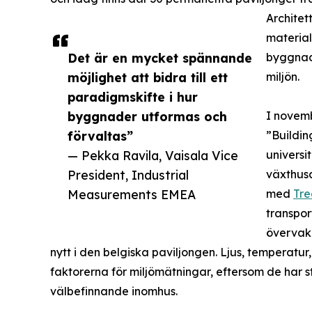
Architet
material
Det är en mycket spännande
byggnad
möjlighet att bidra till ett
miljön.
paradigmskifte i hur
byggnader utformas och
I novemb
förvaltas”
”Buildin
— Pekka Ravila, Vaisala Vice
universi
President, Industrial
växthus
Measurements EMEA
med
Tr
transpor
övervakn
nytt i den belgiska paviljongen. Ljus, temperatur
faktorerna för miljömätningar, eftersom de har 
välbefinnande inomhus.