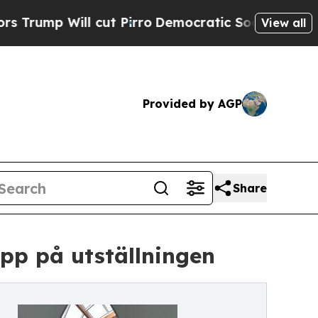
l cut Pirro
Democratic Socialists of America Pr
View all
Provided by AGP
Share
upp på utställningen