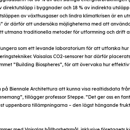
v direktutsläpp i byggnader och 18 % av indirekta utsläp
tsläppen av växthusgaser och lindra klimatkrisen är en utm
 är därför att undersöka möjligheterna med att använda v
t utmana traditionella metoder för utformning och drift 
fungera som ett levande laboratorium för att utforska hu
ringstekniker. Vaisalas CO2-sensorer har därför placerats u
rummet ”Building Biospheres”, för att övervaka hur effektivt
på Biennale Architettura att kunna visa realtidsdata från 
nemang”, tillägger professor Steppe. ”Det ger oss en fanta
st uppenbara tillämpningarna – den lägst hängande frukt
mmer med Vaisalas hållbarhetsmål, inklusive företagets kä