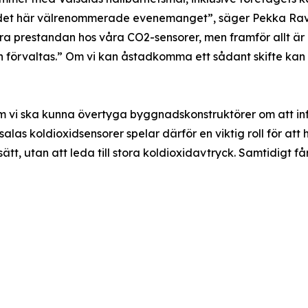
i det här välrenommerade evenemanget”, säger Pekka Ravi
ra prestandan hos våra CO2-sensorer, men framför allt är 
förvaltas.” Om vi ​​kan åstadkomma ett sådant skifte kan 
i ​​ska kunna övertyga byggnadskonstruktörer om att införl
as koldioxidsensorer spelar därför en viktig roll för att hj
ätt, utan att leda till stora koldioxidavtryck. Samtidigt få