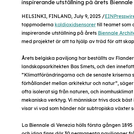
inspirerande utställning på årets Biennale
HELSINKI, FINLAND, July 9, 2025 /
EINPresswir
toppmoderna
koldioxidsensorer
till teamet som
inspirerande utställning på årets
Biennale Archit
med projektet är att ta hjälp av träd för att ska
Årets belgiska paviljong har beställts av Flander
landskapsarkitekten Bas Smets, och den innefatta
”Klimatförändringarna och de senaste kriserna 
förhållandet mellan arkitektur och natur”, säger S
ofta isolerat sig från naturen, och inomhusklima
mekaniska verktyg. Vi människor trivs dock bäst i
visar vi vad som händer när subtropiska växter 
La Biennale di Venezia hölls första gången 1895 
och idag finns där 30 permanenta paviljonger frå