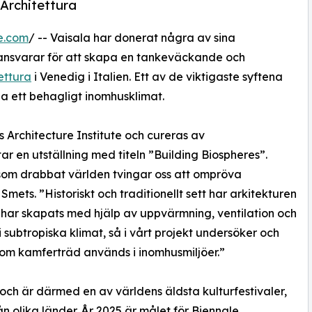
 Architettura
e.com
/ -- Vaisala har donerat några av sina
 ansvarar för att skapa en tankeväckande och
ettura
i Venedig i Italien. Ett av de viktigaste syftena
pa ett behagligt inomhusklimat.
s Architecture Institute och cureras av
r en utställning med titeln ”Building Biospheres”.
som drabbat världen tvingar oss att ompröva
mets. ”Historiskt och traditionellt sett har arkitekturen
t har skapats med hjälp av uppvärmning, ventilation och
 subtropiska klimat, så i vårt projekt undersöker och
som kamferträd används i inomhusmiljöer.”
och är därmed en av världens äldsta kulturfestivaler,
n olika länder. År 2025 är målet för Biennale