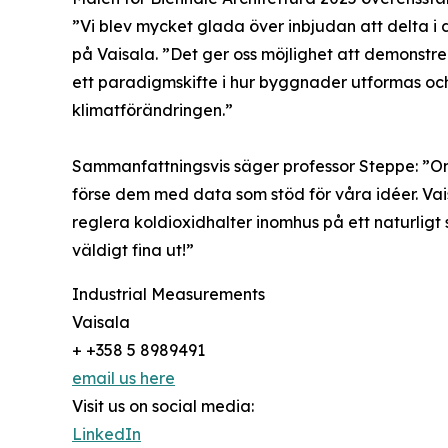
”Vi blev mycket glada över inbjudan att delta 
på Vaisala. ”Det ger oss möjlighet att demonstre
ett paradigmskifte i hur byggnader utformas och 
klimatförändringen.”
Sammanfattningsvis säger professor Steppe: ”Om v
förse dem med data som stöd för våra idéer. Vaisal
reglera koldioxidhalter inomhus på ett naturligt s
väldigt fina ut!”
Industrial Measurements
Vaisala
+ +358 5 8989491
email us here
Visit us on social media:
LinkedIn