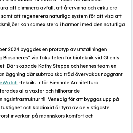
tura att eliminera avfall, att återvinna och cirkulera
 samt att regenerera naturliga system för att visa att
smiljöer kan samexistera i harmoni med den naturliga
er 2024 byggdes en prototyp av utställningen
g Biospheres” vid fakulteten för bioteknik vid Ghents
tet. Där skapade Kathy Steppe och hennes team en
anläggning där subtropiska träd övervakas noggrant
eeWatch
-teknik. Inför Biennale Architettura
terades alla växter och tillhörande
ingsinfrastruktur till Venedig för att byggas upp på
, fuktighet och koldioxid är fyra av de viktigaste
störst inverkan på människors komfort och