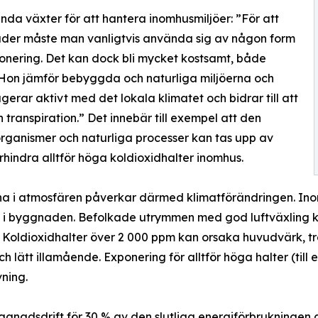
ända växter för att hantera inomhusmiljöer: ”För att
ader måste man vanligtvis använda sig av någon form
ionering. Det kan dock bli mycket kostsamt, både
 Hon jämför bebyggda och naturliga miljöerna och
agerar aktivt med det lokala klimatet och bidrar till att
transpiration.” Det innebär till exempel att den
rganismer och naturliga processer kan tas upp av
förhindra alltför höga koldioxidhalter inomhus.
rna i atmosfären påverkar därmed klimatförändringen. In
s i byggnaden. Befolkade utrymmen med god luftväxling k
et. Koldioxidhalter över 2 000 ppm kan orsaka huvudvärk, 
lätt illamående. Exponering för alltför höga halter (till
vning.
ggnadsdrift för 30 % av den slutliga energiförbrukningen 